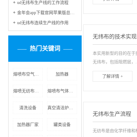
ud无纬布生产线的工作流程
金年会app下载官网苹果版总经理郭俊谷获评“2022年度盐城市高层次人才协会十佳会员创新之星”
ud无纬布连续生产线的作用
无纬布的技术实现
热门关键词
本实用新型的目的在于
无纬布，包括阻燃层，..
熔喷布空气加热器
加热器
了解详情 +
熔喷无纺布加热器
熔喷布气体加热器
清洗设备
真空清洁炉设备
无纬布生产流程
加热器厂家
罐类设备
无纺布是由化学纤维和