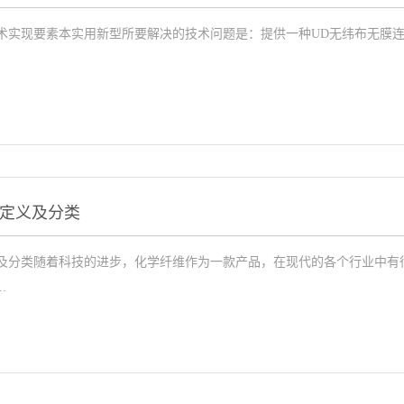
术实现要素本实用新型所要解决的技术问题是：提供一种UD无纬布无膜
定义及分类
及分类随着科技的进步，化学纤维作为一款产品，在现代的各个行业中有
.