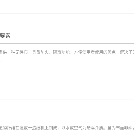
要素
提供一种无纬布，具备防火、隔热功能，方便使用者使用的优点，解决了
.
植物纤维在湿或干造纸机上制成，以水或空气为悬浮介质。虽为布而非织