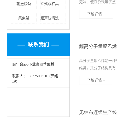
无味、便宜价钱等优点..
输送设备
立式双杠真空清洗炉
了解详情 +
集束架
超声波清洗厂商
联系我们
超高分子量聚乙烯
高分子量聚乙烯是一种
金年会app下载官网苹果版
维类，其分子结构具有..
联系人：13932500350（郭经
了解详情 +
理）
无纬布连续生产线