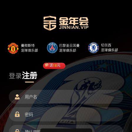
送
18
元
注册
登录