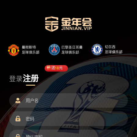
送
18
元
注册
登录